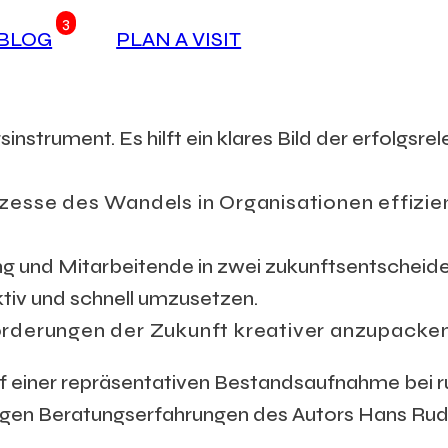
3
BLOG
PLAN A VISIT
trument. Es hilft ein klares Bild der erfolgsre
zesse des Wandels in Organisationen effizien
g und Mitarbeitende in zwei zukunftsentscheid
ktiv und schnell umzusetzen.
orderungen der Zukunft kreativer anzupacken
f einer repräsentativen Bestandsaufnahme bei r
gen Beratungserfahrungen des Autors Hans Rudo